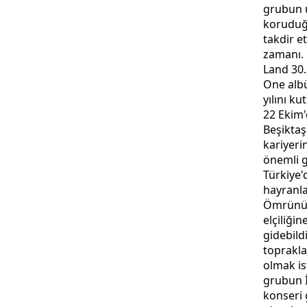
grubun u
koruduğu
takdir e
zamanı.
Land 30. y
One alb
yılını ku
22 Ekim'
Beşikta
kariyeri
önemli 
Türkiye'
hayranla
Ömrünü 
elçiliği
gidebild
toprakl
olmak i
grubun 
konseri 