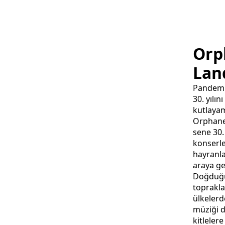
Orp
Lan
Pandemi
30. yılını
kutlaya
Orphane
sene 30. 
konserl
hayranla
araya gel
Doğduğ
toprakla
ülkelerd
müziği 
kitlelere