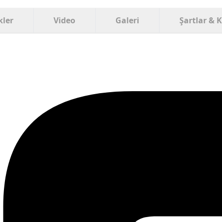
kler
Video
Galeri
Şartlar & 